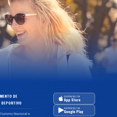
MENTO DE
DISPONIBLE EN
App Store
 DEPORTIVO
DISPONIBLE EN
Google Play
l turismo Nacional e