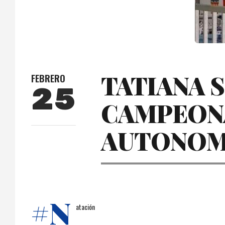
TATIANA 
FEBRERO
25
CAMPEONA
AUTONOM
#N
atación