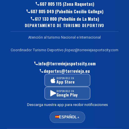
607 805 115 (Zona Raquetas)
607 805 049 (Pabellón Cecilio Gallego)
617 133 800 (Pabellón de La Mata)
DEPARTAMENTO DE TURISMO DEPORTIVO
Atención al turismo Nacional e Internacional
Coordinador Turismo Deportivo jlopez@torreviejasportscity.com
info@torreviejaspotscity.com
deportes@torrevieja.eu
DISPONIBLE EN
App Store
DISPONIBLE EN
Google Play
Descarga nuestra app para recibir notificaciones
ESPAÑOL
▲