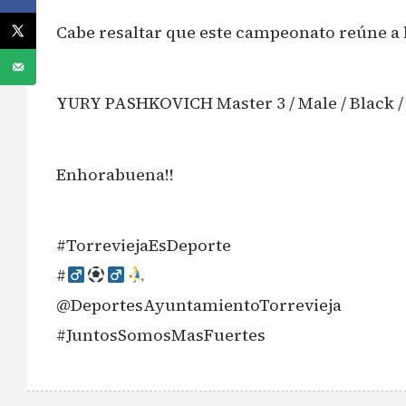
Cabe resaltar que este campeonato reúne a 
YURY PASHKOVICH Master 3 / Male / Black / S
Enhorabuena!!
#TorreviejaEsDeporte
#‍
@DeportesAyuntamientoTorrevieja
#JuntosSomosMasFuertes