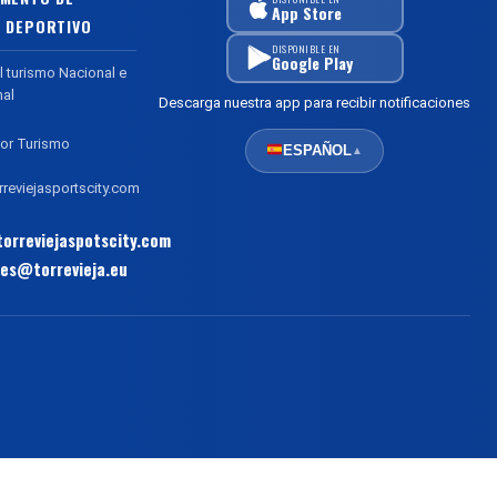
App Store
 DEPORTIVO
DISPONIBLE EN
Google Play
l turismo Nacional e
nal
Descarga nuestra app para recibir notificaciones
or Turismo
ESPAÑOL
▲
reviejasportscity.com
orreviejaspotscity.com
es@torrevieja.eu