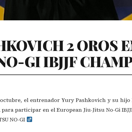
HKOVICH 2 OROS E
 NO-GI IBJJF CHAM
 octubre, el entrenador Yury Pashkovich y su hij
para participar en el European Jiu-Jitsu No-Gi IB
TSU NO-GI ‍