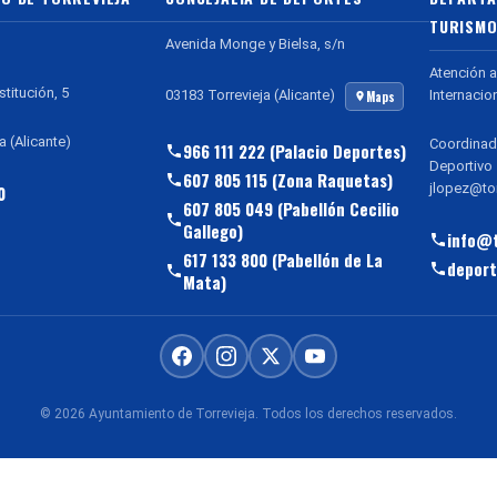
TURISMO
Avenida Monge y Bielsa, s/n
Atención a
stitución, 5
Internacio
03183 Torrevieja (Alicante)
Maps
a (Alicante)
Coordinad
966 111 222 (Palacio Deportes)
Deportivo
607 805 115 (Zona Raquetas)
jlopez@tor
0
607 805 049 (Pabellón Cecilio
Gallego)
info@t
617 133 800 (Pabellón de La
deport
Mata)
© 2026 Ayuntamiento de Torrevieja. Todos los derechos reservados.