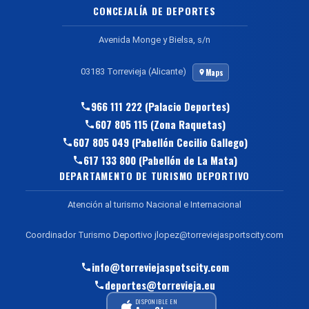
CONCEJALÍA DE DEPORTES
Avenida Monge y Bielsa, s/n
03183 Torrevieja (Alicante)
Maps
966 111 222 (Palacio Deportes)
607 805 115 (Zona Raquetas)
607 805 049 (Pabellón Cecilio Gallego)
617 133 800 (Pabellón de La Mata)
DEPARTAMENTO DE TURISMO DEPORTIVO
Atención al turismo Nacional e Internacional
Coordinador Turismo Deportivo jlopez@torreviejasportscity.com
info@torreviejaspotscity.com
deportes@torrevieja.eu
DISPONIBLE EN