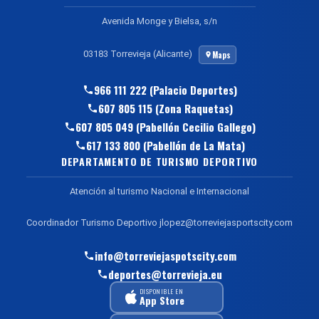
Avenida Monge y Bielsa, s/n
03183 Torrevieja (Alicante)
Maps
966 111 222 (Palacio Deportes)
607 805 115 (Zona Raquetas)
607 805 049 (Pabellón Cecilio Gallego)
617 133 800 (Pabellón de La Mata)
DEPARTAMENTO DE TURISMO DEPORTIVO
Atención al turismo Nacional e Internacional
Coordinador Turismo Deportivo jlopez@torreviejasportscity.com
info@torreviejaspotscity.com
deportes@torrevieja.eu
DISPONIBLE EN
App Store