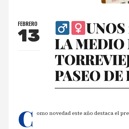
UNOS 
FEBRERO
13
LA MEDIO
TORREVIEJ
PASEO DE 
C
omo novedad este año destaca el pr