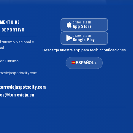
MENTO DE
DISPONIBLE EN
App Store
 DEPORTIVO
DISPONIBLE EN
Google Play
l turismo Nacional e
nal
Descarga nuestra app para recibir notificaciones
or Turismo
ESPAÑOL
▲
reviejasportscity.com
orreviejaspotscity.com
es@torrevieja.eu