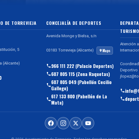
O DE TORREVIEJA
CONCEJALÍA DE DEPORTES
DEPARTA
TURISMO
Avenida Monge y Bielsa, s/n
Atención a
stitución, 5
Internacio
03183 Torrevieja (Alicante)
Maps
a (Alicante)
Coordinad
966 111 222 (Palacio Deportes)
Deportivo
607 805 115 (Zona Raquetas)
jlopez@tor
0
607 805 049 (Pabellón Cecilio
Gallego)
info@t
617 133 800 (Pabellón de La
deport
Mata)