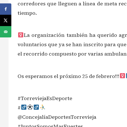
corredores que lleguen a línea de meta re
tiempo.
La organización también ha querido agrad
voluntarios que ya se han inscrito para que
el recorrido compuesto por varias ambulanc
Os esperamos el próximo 25 de febrero!!!‍
#TorreviejaEsDeporte
#‍
@ConcejalíaDeportesTorrevieja
#JuntosSomosMasFuertes