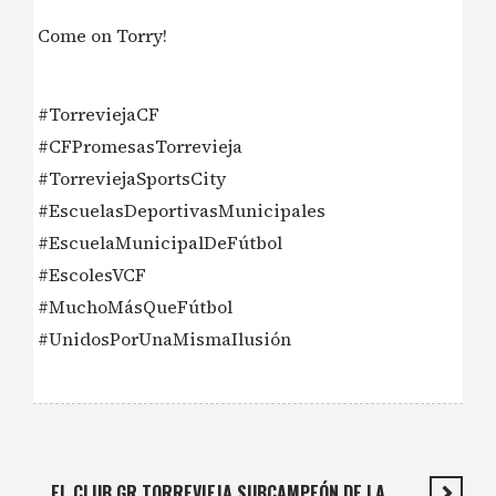
Come on Torry!
#TorreviejaCF
#CFPromesasTorrevieja
#TorreviejaSportsCity
#EscuelasDeportivasMunicipales
#EscuelaMunicipalDeFútbol
#EscolesVCF
#MuchoMásQueFútbol
#UnidosPorUnaMismaIlusión
EL CLUB GR TORREVIEJA SUBCAMPEÓN DE LA