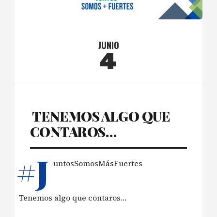
JUNIO
4
️ TENEMOS ALGO QUE
CONTAROS…
#J
untosSomosMásFuertes
️ Tenemos algo que contaros…