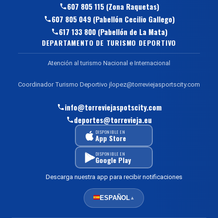
607 805 115 (Zona Raquetas)
607 805 049 (Pabellón Cecilio Gallego)
617 133 800 (Pabellón de La Mata)
DEPARTAMENTO DE TURISMO DEPORTIVO
Atención al turismo Nacional e Internacional
Coordinador Turismo Deportivo jlopez@torreviejasportscity.com
info@torreviejaspotscity.com
deportes@torrevieja.eu
DISPONIBLE EN
App Store
DISPONIBLE EN
Google Play
Descarga nuestra app para recibir notificaciones
ESPAÑOL
▲