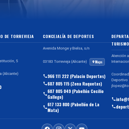
O DE TORREVIEJA
CONCEJALÍA DE DEPORTES
DEPARTA
TURISMO
Avenida Monge y Bielsa, s/n
Atención a
stitución, 5
Internacio
03183 Torrevieja (Alicante)
Maps
a (Alicante)
Coordinad
966 111 222 (Palacio Deportes)
Deportivo
607 805 115 (Zona Raquetas)
jlopez@tor
0
607 805 049 (Pabellón Cecilio
Gallego)
info@t
617 133 800 (Pabellón de La
deport
Mata)