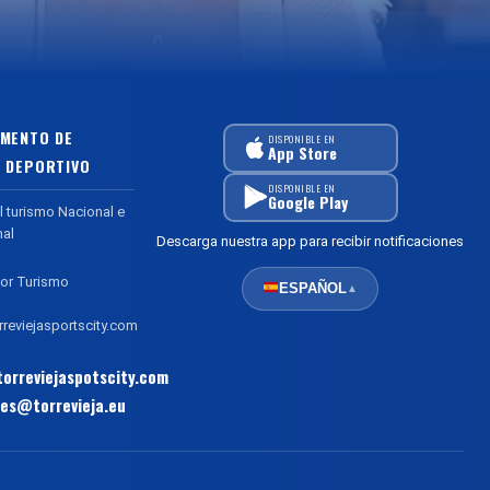
MENTO DE
DISPONIBLE EN
App Store
 DEPORTIVO
DISPONIBLE EN
Google Play
l turismo Nacional e
nal
Descarga nuestra app para recibir notificaciones
or Turismo
ESPAÑOL
▲
reviejasportscity.com
orreviejaspotscity.com
es@torrevieja.eu