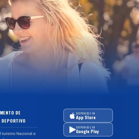
MENTO DE
DISPONIBLE EN
App Store
 DEPORTIVO
DISPONIBLE EN
Google Play
l turismo Nacional e