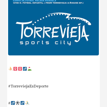
#TorreviejaEsDeporte
#‍