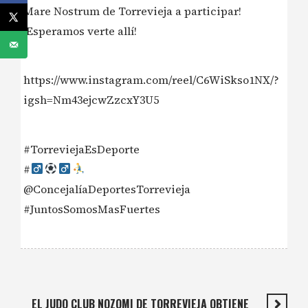
Mare Nostrum de Torrevieja a participar!
¡Esperamos verte allí!
https://www.instagram.com/reel/C6WiSkso1NX/?
igsh=Nm43ejcwZzcxY3U5
#TorreviejaEsDeporte
#‍
@ConcejalíaDeportesTorrevieja
#JuntosSomosMasFuertes
EL JUDO CLUB NOZOMI DE TORREVIEJA OBTIENE