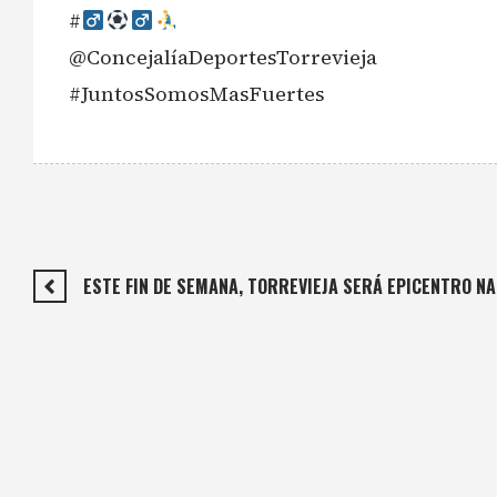
#‍
@ConcejalíaDeportesTorrevieja
#JuntosSomosMasFuertes
ESTE FIN DE SEMANA, TORREVIEJA SERÁ EPICENTRO N