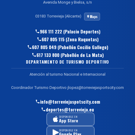
Avenida Monge y Bielsa, s/n
03183 Torrevieja (Alicante)
Maps
966 111 222 (Palacio Deportes)
607 805 115 (Zona Raquetas)
607 805 049 (Pabellón Cecilio Gallego)
617 133 800 (Pabellón de La Mata)
DEPARTAMENTO DE TURISMO DEPORTIVO
Atención al turismo Nacional e Internacional
Coordinador Turismo Deportivo jlopez@torreviejasportscity.com
info@torreviejaspotscity.com
deportes@torrevieja.eu
DISPONIBLE EN
App Store
DISPONIBLE EN
Google Play