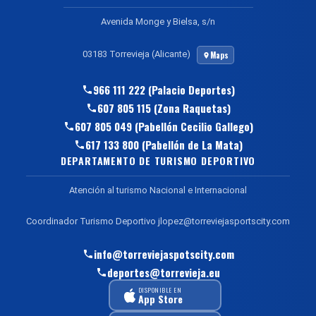
Avenida Monge y Bielsa, s/n
03183 Torrevieja (Alicante)
Maps
966 111 222 (Palacio Deportes)
607 805 115 (Zona Raquetas)
607 805 049 (Pabellón Cecilio Gallego)
617 133 800 (Pabellón de La Mata)
DEPARTAMENTO DE TURISMO DEPORTIVO
Atención al turismo Nacional e Internacional
Coordinador Turismo Deportivo jlopez@torreviejasportscity.com
info@torreviejaspotscity.com
deportes@torrevieja.eu
DISPONIBLE EN
App Store