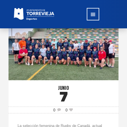
JUNIO
7
0
0
La selección femenina de Rugby de Canadá, actual