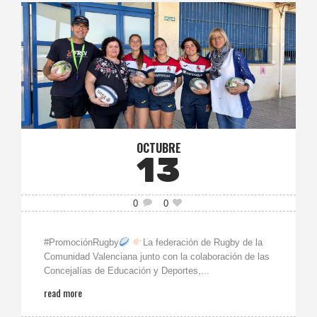
OCTUBRE
13
0
0
#PromociónRugby
La federación de Rugby de la
Comunidad Valenciana junto con la colaboración de las
Concejalías de Educación y Deportes,...
read more