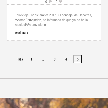
0
0
Torrevieja, 12 diciembre 2017. El concejal de Deportes,
VÃ­ctor FerrÃ¡ndez, ha informado de que ya se ha la
resoluciÃ³n provisional...
read more
PREV
1
…
3
4
5