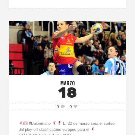
MARZO
18
0
0
#Balonmano
El 22 de marzo será el sorteo
del play-off clasificatorio europeo para el