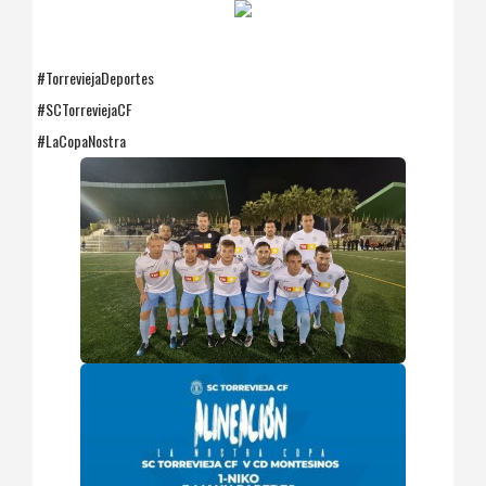
#TorreviejaDeportes
#SCTorreviejaCF
#LaCopaNostra