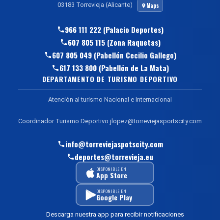
03183 Torrevieja (Alicante)
Maps
966 111 222 (Palacio Deportes)
607 805 115 (Zona Raquetas)
607 805 049 (Pabellón Cecilio Gallego)
617 133 800 (Pabellón de La Mata)
DEPARTAMENTO DE TURISMO DEPORTIVO
Atención al turismo Nacional e Internacional
Coordinador Turismo Deportivo jlopez@torreviejasportscity.com
info@torreviejaspotscity.com
deportes@torrevieja.eu
DISPONIBLE EN
App Store
DISPONIBLE EN
Google Play
Descarga nuestra app para recibir notificaciones