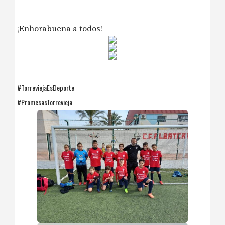
¡Enhorabuena a todos!
#TorreviejaEsDeporte
#PromesasTorrevieja