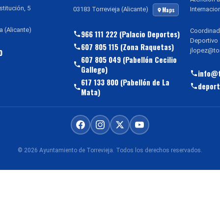
stitución, 5
Internacio
03183 Torrevieja (Alicante)
Maps
a (Alicante)
Coordinad
966 111 222 (Palacio Deportes)
Deportivo
607 805 115 (Zona Raquetas)
jlopez@tor
0
607 805 049 (Pabellón Cecilio
Gallego)
info@t
617 133 800 (Pabellón de La
deport
Mata)
© 2026 Ayuntamiento de Torrevieja. Todos los derechos reservados.