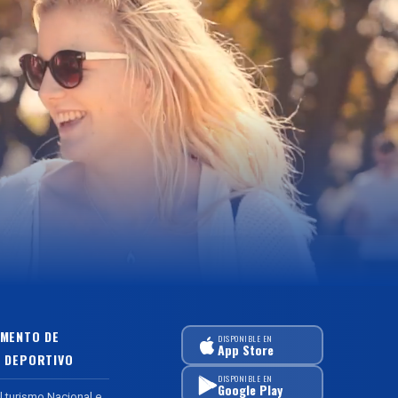
MENTO DE
DISPONIBLE EN
App Store
 DEPORTIVO
DISPONIBLE EN
Google Play
l turismo Nacional e