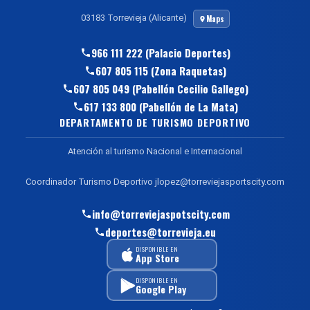
03183 Torrevieja (Alicante)
Maps
966 111 222 (Palacio Deportes)
607 805 115 (Zona Raquetas)
607 805 049 (Pabellón Cecilio Gallego)
617 133 800 (Pabellón de La Mata)
DEPARTAMENTO DE TURISMO DEPORTIVO
Atención al turismo Nacional e Internacional
Coordinador Turismo Deportivo jlopez@torreviejasportscity.com
info@torreviejaspotscity.com
deportes@torrevieja.eu
DISPONIBLE EN
App Store
DISPONIBLE EN
Google Play