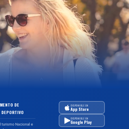
MENTO DE
DISPONIBLE EN
App Store
 DEPORTIVO
DISPONIBLE EN
Google Play
l turismo Nacional e