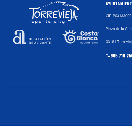
AYUNTAMIENT
CIF: P0313300F
Plaza de la Con
03181 Torreviej
965 710 25