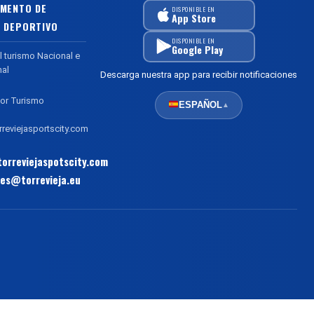
MENTO DE
DISPONIBLE EN
App Store
 DEPORTIVO
DISPONIBLE EN
Google Play
l turismo Nacional e
nal
Descarga nuestra app para recibir notificaciones
or Turismo
ESPAÑOL
▲
reviejasportscity.com
orreviejaspotscity.com
es@torrevieja.eu