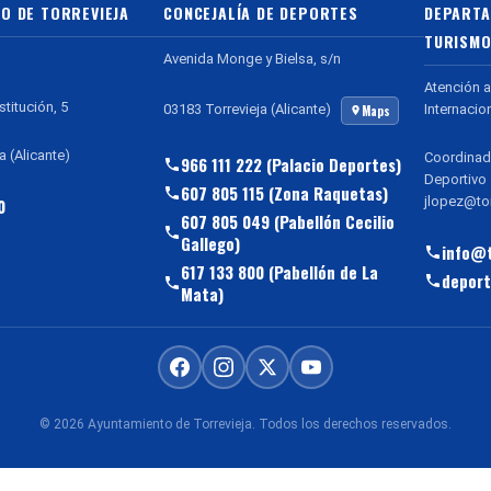
O DE TORREVIEJA
CONCEJALÍA DE DEPORTES
DEPARTA
TURISMO
Avenida Monge y Bielsa, s/n
Atención a
stitución, 5
Internacio
03183 Torrevieja (Alicante)
Maps
a (Alicante)
Coordinad
966 111 222 (Palacio Deportes)
Deportivo
607 805 115 (Zona Raquetas)
jlopez@tor
0
607 805 049 (Pabellón Cecilio
Gallego)
info@t
617 133 800 (Pabellón de La
deport
Mata)
© 2026 Ayuntamiento de Torrevieja. Todos los derechos reservados.