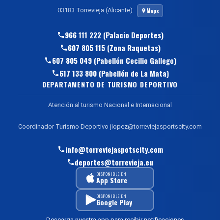
03183 Torrevieja (Alicante)
Maps
966 111 222 (Palacio Deportes)
607 805 115 (Zona Raquetas)
607 805 049 (Pabellón Cecilio Gallego)
617 133 800 (Pabellón de La Mata)
DEPARTAMENTO DE TURISMO DEPORTIVO
Atención al turismo Nacional e Internacional
Coordinador Turismo Deportivo jlopez@torreviejasportscity.com
info@torreviejaspotscity.com
deportes@torrevieja.eu
DISPONIBLE EN
App Store
DISPONIBLE EN
Google Play
Descarga nuestra app para recibir notificaciones