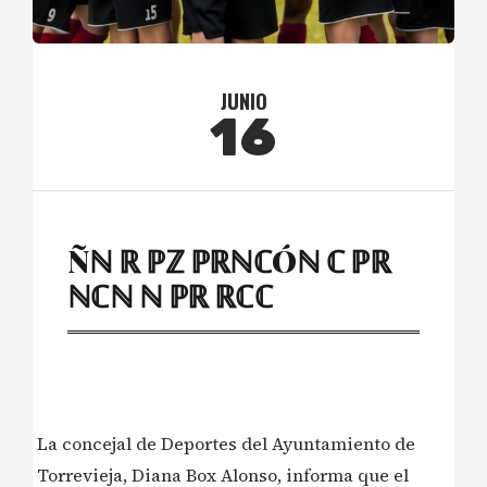
JUNIO
16
Ñℕ ℝ ℙℤ ℙℝℕℂÓℕ ℂ ℙℝ
ℕℂℕ ℕ ℙℝ ℝℂℂ
La concejal de Deportes del Ayuntamiento de
Torrevieja, Diana Box Alonso, informa que el