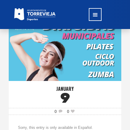
JANUARY
9
0
0
Sorry, this entry is only available in Español.